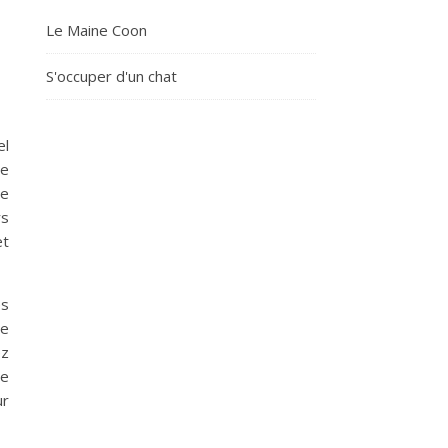
Le Maine Coon
S'occuper d'un chat
el
ne
le
rs
et
es
le
ez
ne
ur