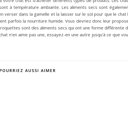
 à votre chat est d’acheter différents types de produits. Les cha
ui sont à température ambiante. Les aliments secs sont égaleme
verser dans la gamelle et la laisser sur le sol pour que le chat 
ent parfois la nourriture humide. Vous devriez donc leur propos
 croquettes sont des aliments secs qui ont une forme différente 
 chat n’en aime pas une, essayez-en une autre jusqu’à ce que vo
POURRIEZ AUSSI AIMER